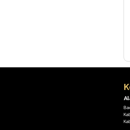
K
A
Ba
Kab
Ka