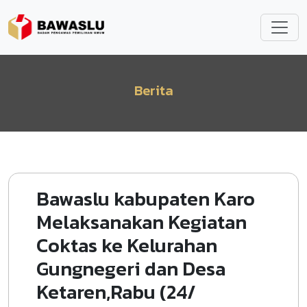
Lompat ke isi utama
Berita
Bawaslu kabupaten Karo
Melaksanakan Kegiatan
Coktas ke Kelurahan
Gungnegeri dan Desa
Ketaren,Rabu (24/